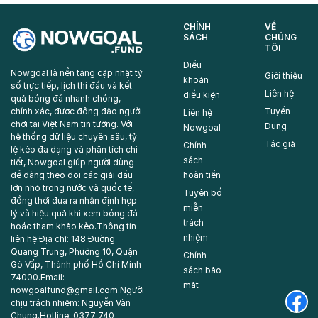
CHÍNH
VỀ
SÁCH
CHÚNG
TÔI
Điều
Nowgoal là nền tảng cập nhật tỷ
Giới thiệu
khoản
số trực tiếp, lịch thi đấu và kết
Liên hệ
điều kiện
quả bóng đá nhanh chóng,
chính xác, được đông đảo người
Tuyển
Liên hệ
chơi tại Việt Nam tin tưởng. Với
Dụng
Nowgoal
hệ thống dữ liệu chuyên sâu, tỷ
Tác giả
Chính
lệ kèo đa dạng và phân tích chi
sách
tiết, Nowgoal giúp người dùng
dễ dàng theo dõi các giải đấu
hoàn tiền
lớn nhỏ trong nước và quốc tế,
Tuyên bố
đồng thời đưa ra nhận định hợp
miễn
lý và hiệu quả khi xem bóng đá
trách
hoặc tham khảo kèo.Thông tin
nhiệm
liên hệ:Địa chỉ: 148 Đường
Quang Trung, Phường 10, Quận
Chính
Gò Vấp, Thành phố Hồ Chí Minh
sách bảo
74000.Email:
mật
nowgoalfund@gmail.com.Ng
ười
chịu trách nhiệm: Nguyễn Văn
Chung.Hotline: 0377 740