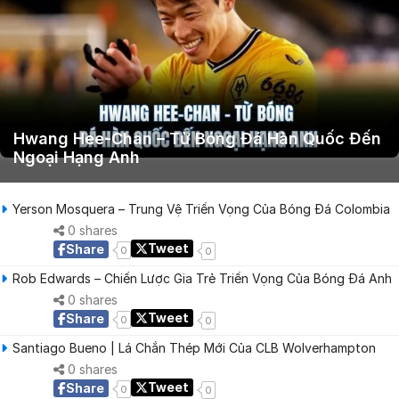
Hwang Hee-Chan – Từ Bóng Đá Hàn Quốc Đến
Ngoại Hạng Anh
Yerson Mosquera – Trung Vệ Triển Vọng Của Bóng Đá Colombia
0 shares
Tweet
Share
0
0
Rob Edwards – Chiến Lược Gia Trẻ Triển Vọng Của Bóng Đá Anh
0 shares
Tweet
Share
0
0
Santiago Bueno | Lá Chắn Thép Mới Của CLB Wolverhampton
0 shares
Tweet
Share
0
0