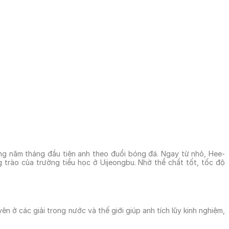
ững năm tháng đầu tiên anh theo đuổi bóng đá. Ngay từ nhỏ, Hee-
 trào của trường tiểu học ở Uijeongbu. Nhờ thể chất tốt, tốc độ
ở các giải trong nước và thế giới giúp anh tích lũy kinh nghiệm,