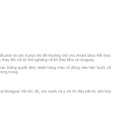
đã phải rời sân ở phút 66 để nhường chỗ cho André Silva. Kết thúc
ục thay đổi với lợi thế nghiêng về Bồ Đào Nha và Uruguay.
 bàn thắng quyết định, khiến hàng triệu cổ động viên Hàn Quốc vỡ
vòng trong.
ại Nowgoal. Với tốc độ, sức mạnh và ý chí thi đấu bền bỉ, anh hứa