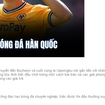
chuyển đến Bucheon và cuối cùng là Uijeongbu nơi gắn liền với nh
ng lứa. Anh bắt đầu chơi bóng một cách bài bản tại các giải phong
ng các giải trẻ.
ng đào tạo bóng đá chuyên nghiệp. Việc được thi đấu thường xuyên 