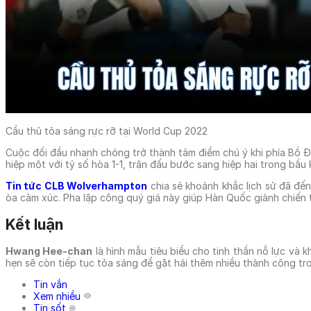
Cầu thủ tỏa sáng rực rỡ tại World Cup 2022
Cuộc đối đầu nhanh chóng trở thành tâm điểm chú ý khi phía Bồ Đà
hiệp một với tỷ số hòa 1-1, trận đấu bước sang hiệp hai trong bầu
Tin tức CLB Wolverhampton
chia sẻ khoảnh khắc lịch sử đã đến
òa cảm xúc. Pha lập công quý giá này giúp Hàn Quốc giành chiến 
Kết luận
Hwang Hee-chan
là hình mẫu tiêu biểu cho tinh thần nỗ lực và 
hẹn sẽ còn tiếp tục tỏa sáng để gặt hái thêm nhiều thành công tr
Tin vắn
Xem nhiều
Tin sốt