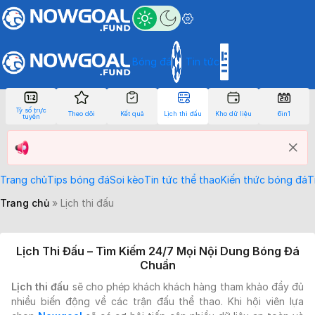
Bóng đá
Tin tức
Tỷ số trực
Theo dõi
Kết quả
Lịch thi đấu
Kho dữ liệu
6in1
tuyến
Trang chủ
Tips bóng đá
Soi kèo
Tin tức thể thao
Kiến thức bóng đá
T
Trang chủ
»
Lịch thi đấu
Lịch Thi Đấu – Tìm Kiếm 24/7 Mọi Nội Dung Bóng Đá
Chuẩn
Lịch thi đấu
sẽ cho phép khách khách hàng tham khảo đầy đủ
nhiều biến động về các trận đấu thể thao. Khi hội viên lựa