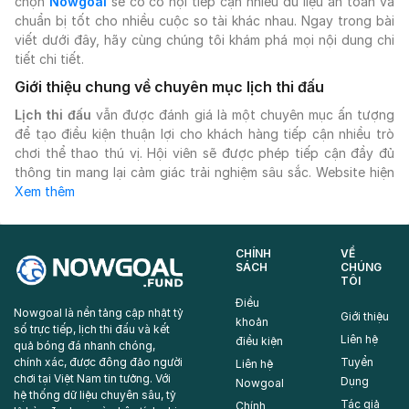
chọn
Nowgoal
sẽ có cơ hội tiếp cận nhiều dữ liệu an toàn và
chuẩn bị tốt cho nhiều cuộc so tài khác nhau. Ngay trong bài
viết dưới đây, hãy cùng chúng tôi khám phá mọi nội dung chi
tiết chi tiết.
Giới thiệu chung về chuyên mục lịch thi đấu
Lịch thi đấu
vẫn được đánh giá là một chuyên mục ấn tượng
để tạo điều kiện thuận lợi cho khách hàng tiếp cận nhiều trò
chơi thể thao thú vị. Hội viên sẽ được phép tiếp cận đầy đủ
thông tin mang lại cảm giác trải nghiệm sâu sắc. Website hiện
đang hỗ trợ hàng nghìn giải đấu khác nhau trong cùng một
Xem thêm
thời điểm. Khách hàng chỉ cần chủ động click và bước đơn
giản là có thể tiếp cận được dữ liệu ngay lập tức.
CHÍNH
VỀ
SÁCH
CHÚNG
TÔI
Điều
Nowgoal là nền tảng cập nhật tỷ
Giới thiệu
khoản
số trực tiếp, lịch thi đấu và kết
Liên hệ
điều kiện
quả bóng đá nhanh chóng,
chính xác, được đông đảo người
Tuyển
Liên hệ
chơi tại Việt Nam tin tưởng. Với
Dụng
Nowgoal
hệ thống dữ liệu chuyên sâu, tỷ
Tác giả
Chính