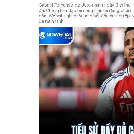
Gabriel Fernando de Jesus sinh ngày 3 tháng
đá. Chàng tiền đạo tài năng hiện tại đang chơi 
dẫn. Website ghi nhận anh bắt đầu sự nghiệp
đá rất nhanh.