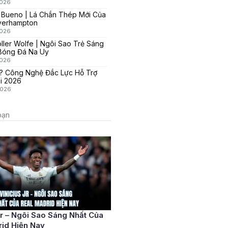
026
 Bueno | Lá Chắn Thép Mới Của
verhampton
026
ller Wolfe | Ngôi Sao Trẻ Sáng
Bóng Đá Na Uy
026
ì? Công Nghệ Đắc Lực Hỗ Trợ
i 2026
2026
bạn
Jr – Ngôi Sao Sáng Nhất Của
id Hiện Nay