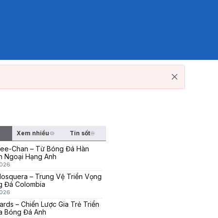
Xem nhiều
Tin sốt
ee-Chan – Từ Bóng Đá Hàn
n Ngoại Hạng Anh
026
osquera – Trung Vệ Triển Vọng
g Đá Colombia
026
rds – Chiến Lược Gia Trẻ Triển
a Bóng Đá Anh