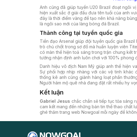
Anh cũng đã giúp tuyển U20 Brazil đoạt ngôi v
hiện xuất sắc ở giải đấu đưa tên tuổi của anh v
đây là thời điểm vàng để tạo nên khả năng bùng 
là ngôi sao mới của làng bóng đá Brazil.
Thành công tại tuyển quốc gia
Tiền đạo Arsenal giúp đội tuyển quốc gia Brazil
trò chủ chốt trong sơ đồ mà huấn luyện viên Tit
có màn thể hiện toả sáng trong trận chung kết t
tưởng nhận định anh luôn chơi với 100% phong đ
Danh hiệu vô địch Nam Mỹ giúp anh thể hiện vai
Sự phối hợp nhịp nhàng với các vệ tinh khác
thống kê anh cũng giành hàng loạt phần thưởng
Người hâm mộ quê nhà đang đặt rất nhiều hy vọn
Kết luận
Gabriel Jesus
chắc chắn sẽ tiếp tục tỏa sáng r
cam kết mang đến những bản tin thể thao chất lư
ghé thăm trang web Nowgoal mỗi ngày để không