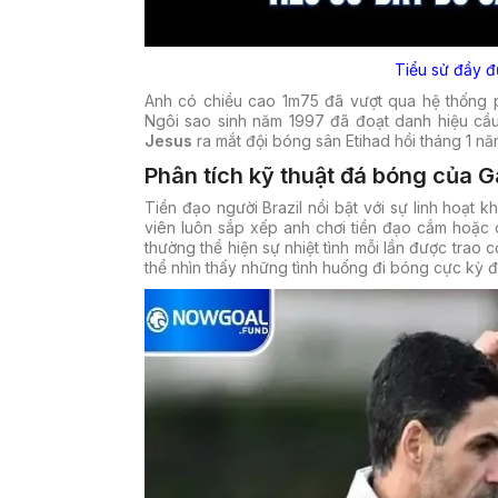
Tiểu sử đầy đ
Anh có chiều cao 1m75 đã vượt qua hệ thống 
Ngôi sao sinh năm 1997 đã đoạt danh hiệu cầu 
Jesus
ra mắt đội bóng sân Etihad hồi tháng 1 n
Phân tích kỹ thuật đá bóng của G
Tiền đạo người Brazil nổi bật với sự linh hoạt kh
viên luôn sắp xếp anh chơi tiền đạo cắm hoặc 
thường thể hiện sự nhiệt tình mỗi lần được trao 
thể nhìn thấy những tình huống đi bóng cực k