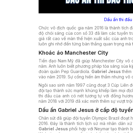
Dấu ấn thi đấu
Chức vô địch quốc gia năm 2016 là thành tích 
độ chói sáng của con số 33 đã làm các tuyển trạ
giá rất cao về màn thể hiện xuất sắc của anh tr
luôn ghi nhớ đến từng bàn thắng quan trọng mà t
Khoác áo Manchester City
Tiền đạo Nam Mỹ đã giúp Manchester City vô đị
năm. Anh luôn biết phương pháp tỏa sáng sủa k
đoàn quân Pep Guardiola.
Gabriel Jesus
thêm 
vào năm 2019. Sự cống hiến âm thầm nhưng vô cù
Ngôi sao sinh năm 1997 cũng đoạt 3 Cúp Liên đ
đội tạo thành sức mạnh khủng khiếp làm mọi đị
thi đấu của anh có nét tương tự với đồng hươ
năm 2018 với 2019 đã xác minh thêm sự vượt trộ
Dấu ấn Gabriel Jesus ở cấp độ tuyển
Chân sút đã giúp đội tuyển Olympic Brazil đoạ
2016. Đây là thành tích lịch sử mà nhân dân 
Gabriel Jesus
phối hợp với Neymar tạo thành bộ