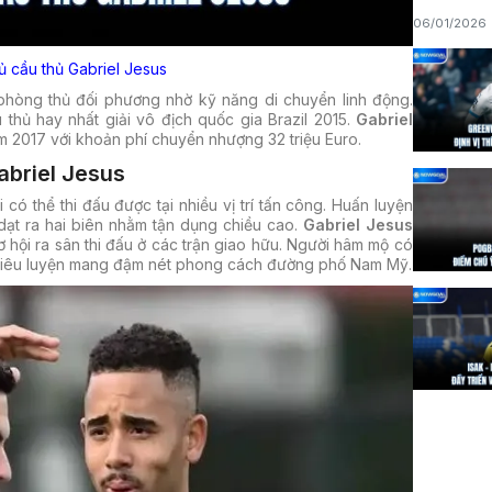
06/01/2026
ủ cầu thủ Gabriel Jesus
phòng thủ đối phương nhờ kỹ năng di chuyển linh động.
thủ hay nhất giải vô địch quốc gia Brazil 2015.
Gabriel
ăm 2017 với khoản phí chuyển nhượng 32 triệu Euro.
abriel Jesus
i có thể thi đấu được tại nhiều vị trí tấn công. Huấn luyện
dạt ra hai biên nhằm tận dụng chiều cao.
Gabriel Jesus
cơ hội ra sân thi đấu ở các trận giao hữu. Người hâm mộ có
ỳ điêu luyện mang đậm nét phong cách đường phố Nam Mỹ.