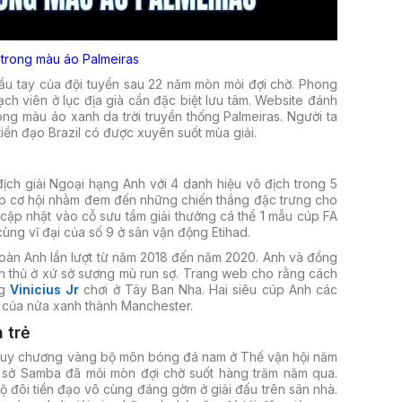
 trong màu áo Palmeiras
đầu tay của đội tuyển sau 22 năm mòn mỏi đợi chờ. Phong
ch viên ở lục địa già cần đặc biệt lưu tâm. Website đánh
ong màu áo xanh da trời truyền thống Palmeiras. Người ta
iền đạo Brazil có được xuyên suốt mùa giải.
ch giải Ngoại hạng Anh với 4 danh hiệu vô địch trong 5
ịp cơ hội nhằm đem đến những chiến thắng đặc trưng cho
cập nhật vào cỗ sưu tầm giải thưởng cá thể 1 mẫu cúp FA
ng vĩ đại của số 9 ở sân vận động Etihad.
oàn Anh lần lượt từ năm 2018 đến năm 2020. Anh và đồng
ch thủ ở xứ sở sương mù run sợ. Trang web cho rằng cách
ng
Vinicius Jr
chơi ở Tây Ban Nha. Hai siêu cúp Anh các
i của nửa xanh thành Manchester.
 trẻ
t huy chương vàng bộ môn bóng đá nam ở Thế vận hội năm
xứ sở Samba đã mỏi mòn đợi chờ suốt hàng trăm năm qua.
 đôi tiền đạo vô cùng đáng gờm ở giải đấu trên sân nhà.