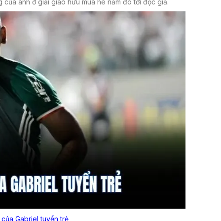
của anh ở giải giao hữu mùa hè năm đó tới độc giả.
của Gabriel tuyển trẻ