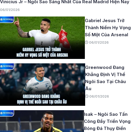
Vinicius Jr – Ngôi Sao Sáng Nhất Của Real Madrid Hiện Nay
06/01/2026
Gabriel Jesus Trở
Thành Niềm Hy Vọng
Số Một Của Arsenal
06/01/2026
Greenwood Đang
Khẳng Định Vị Thế
Ngôi Sao Tại Châu
Âu
06/01/2026
Isak – Ngôi Sao Tấn
Công Đầy Triển Vọng
Bóng Đá Thụy Điển