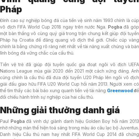
Pháp
Đỉnh cao sự nghiệp bóng đá của tiền vệ sinh năm 1993 chính là cúp
vô địch FIFA World Cup 2018 ngay trên nước Nga.
Pogba
đã gó
một bàn thắng vô cùng quý giá trong trận chung kết giúp đội tuyển
Pháp hạ Croatia để đăng quang vô địch thế giới. Chiếc cúp vàng
chính là bằng chứng rõ ràng nét nhất về tài năng xuất chúng và bản
lĩnh bóng đá vững chắc của cầu thủ.
Tiền vệ trẻ đã giúp đội tuyển quốc gia đoạt ngôi vô địch UEFA
Nations League mùa giải 2020 đến 2021 một cách xứng đáng. Anh
cũng chính là cầu thủ đã đưa đội tuyển U20 Pháp lên ngôi vô địch
giải đấu giao hữu FIFA U20 World Cup hồi năm 2013. Người xem có
thể tìm thấy các bài báo xung quanh tiền vệ tài năng
Greenwood
đ
ể
đối chiếu hành trình sự nghiệp của hai cầu thủ.
Những giải thưởng danh giá
Paul
Pogba
đã vinh dự giành danh hiệu Golden Boy hồi năm 201
nhờ những màn thể hiện toả sáng trong màu áo câu lạc bộ Juventus.
Danh hiệu Cầu thủ nam hay nhất FIFA World Cup 2014 đã chứng