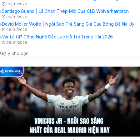
06/01/2026
Santiago Bueno | Lá Chắn Thép Mới Của CLB Wolverhampton
06/01/2026
David Moller Wolfe | Ngôi Sao Trẻ Sáng Giá Của Bóng Đá Na Uy
06/01/2026
Var Là Gì? Công Nghệ Đắc Lực Hỗ Trợ Trọng Tài 2026
06/01/2026
Gợi ý cho bạn