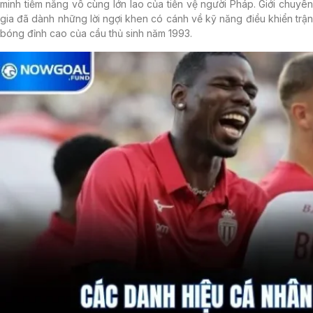
minh tiềm năng vô cùng lớn lao của tiền vệ người Pháp. Giới chuyên
gia đã dành những lời ngợi khen có cánh về kỹ năng điều khiển trận
bóng đỉnh cao của cầu thủ sinh năm 1993.