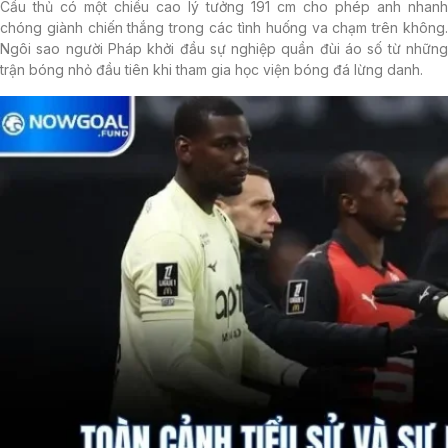
Cầu thủ có một chiều cao lý tưởng 191 cm cho phép anh nhanh
chóng giành chiến thắng trong các tình huống va chạm trên không.
Ngôi sao người Pháp khởi đầu sự nghiệp quần đùi áo số từ những
trận bóng nhỏ đầu tiên khi tham gia học viện bóng đá lừng danh.