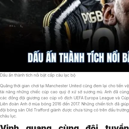
Dấu ấn thành tích nổi bật cấp câu lạc bộ
Quãng thời gian chơi tại Manchester United cũng đem lại cho tiền vệ
tài năng những chiếc cúp cao quý ở xứ sở sương mù. Anh đã cùng
các đồng đội giương cao cúp vô địch UEFA Europa League và Cúp
Liên đoàn Anh ở mùa bóng 2016 đến 2017. Những chiến tích đã giúp
đội bóng sân Old Trafford giành được chưa từng có trên đấu trường
châu lục.
Vinh quang cùng đội tuyển