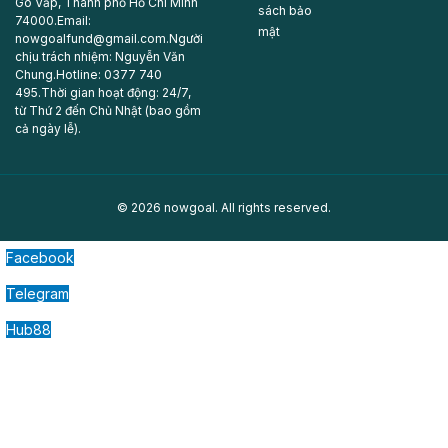
Gò Vấp, Thành phố Hồ Chí Minh
sách bảo
74000.Email:
mật
nowgoalfund@gmail.com.Ng
ười
chịu trách nhiệm: Nguyễn Văn
Chung.Hotline: 0377 740
495.Thời gian hoạt động: 24/7,
từ Thứ 2 đến Chủ Nhật (bao gồm
cả ngày lễ).
© 2026 nowgoal. All rights reserved.
Facebook
Telegram
Hub88