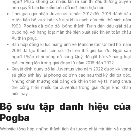
người Pháp không có nhiều lần ra sân thi đấu thường xuyên
nên quyết tâm tìm kiếm bến đỗ mới thích hợp hơn.
Thời gian gia nhập Juventus từ năm 2012 đến 2016 đánh dấu
bước tiến bộ vượt bậc về mọi khía cạnh của cầu thủ sinh năm
1993.
Pogba
đã giúp đội bóng thành Turin dẫn đầu giải đấ
quốc nội với hàng loạt màn thể hiện xuất sắc khiến toàn châu
Âu thán phục.
Bản hợp đồng kỉ lục mang anh về Manchester United hồi năm
2016 đã tạo thành cơn sốt lớn trên thế giới lúc đó. Ngôi sao
người Pháp chơi bùng nổ cùng Quỷ đỏ gặt hái về hàng loạt
giải thưởng lớn trong giai đoạn từ năm 2016 đến 2022.
Quyết định quay trở lại Juventus vào năm 2022 được kỳ vọng
sẽ giúp anh lấy lại phong độ đỉnh cao sau thời kỳ dài tụt dốc.
Những chấn thương dai dẳng đã khiến tiền vệ tài năng chưa
thể cống hiến nhiều tại Juventus trong giai đoạn khó khăn
hiện nay.
Bộ sưu tập danh hiệu của
Pogba
Website tổng hợp những thành tích ấn tượng nhất mà tiền vệ người