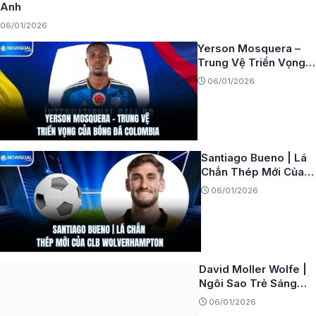
Anh
06/01/2026
Yerson Mosquera –
Trung Vệ Triển Vọng
Của Bóng Đá
06/01/2026
Colombia
Santiago Bueno | Lá
Chắn Thép Mới Của
CLB Wolverhampton
06/01/2026
David Moller Wolfe |
Ngôi Sao Trẻ Sáng
Giá Của Bóng Đá Na
06/01/2026
Uy