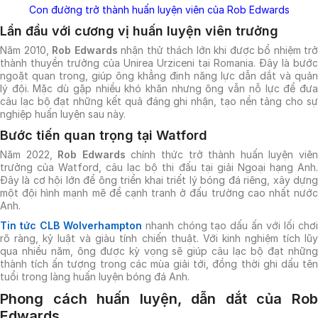
Con đường trở thành huấn luyện viên của Rob Edwards
Lần đầu với cương vị huấn luyện viên trưởng
Năm 2010,
Rob Edwards
nhận thử thách lớn khi được bổ nhiệm trở
thành thuyền trưởng của Unirea Urziceni tại Romania. Đây là bước
ngoặt quan trọng, giúp ông khẳng định năng lực dẫn dắt và quản
lý đội. Mặc dù gặp nhiều khó khăn nhưng ông vẫn nỗ lực để đưa
câu lạc bộ đạt những kết quả đáng ghi nhận, tạo nền tảng cho sự
nghiệp huấn luyện sau này.
Bước tiến quan trọng tại Watford
Năm 2022,
Rob Edwards
chính thức trở thành huấn luyện viê
trưởng của Watford, câu lạc bộ thi đấu tại giải Ngoại hạng Anh.
Đây là cơ hội lớn để ông triển khai triết lý bóng đá riêng, xây dựng
một đội hình mạnh mẽ để cạnh tranh ở đấu trường cao nhất nước
Anh.
Tin tức CLB Wolverhampton
nhanh chóng tạo dấu ấn với lối chơ
rõ ràng, kỷ luật và giàu tính chiến thuật. Với kinh nghiệm tích lũy
qua nhiều năm, ông được kỳ vọng sẽ giúp câu lạc bộ đạt những
thành tích ấn tượng trong các mùa giải tới, đồng thời ghi dấu tên
tuổi trong làng huấn luyện bóng đá Anh.
Phong cách huấn luyện, dẫn dắt của Rob
Edwards