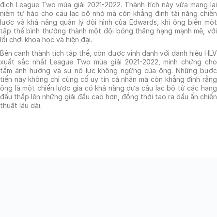
địch League Two mùa giải 2021-2022. Thành tích này vừa mang lại
niềm tự hào cho câu lạc bộ nhỏ mà còn khẳng định tài năng chiến
lược và khả năng quản lý đội hình của Edwards, khi ông biến một
tập thể bình thường thành một đội bóng thăng hạng mạnh mẽ, với
lối chơi khoa học và hiện đại.
Bên cạnh thành tích tập thể, còn được vinh danh với danh hiệu HLV
xuất sắc nhất League Two mùa giải 2021-2022, minh chứng cho
tầm ảnh hưởng và sự nỗ lực không ngừng của ông. Những bước
tiến này không chỉ củng cố uy tín cá nhân mà còn khẳng định rằng
ông là một chiến lược gia có khả năng đưa câu lạc bộ từ các hạng
đấu thấp lên những giải đấu cao hơn, đồng thời tạo ra dấu ấn chiến
thuật lâu dài.