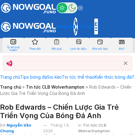
Bóng đá
Tin tức
Tỷ số trực
Theo dõi
Kết quả
Lịch thi đấu
Kho dữ liệu
6in1
tuyến
Trang chủ
Tips bóng đá
Soi kèo
Tin tức thể thao
Kiến thức bóng đá
T
Trang chủ
»
Tin tức CLB Wolverhampton
»
Rob Edwards – Chiến
Lược Gia Trẻ Triển Vọng Của Bóng Đá Anh
Rob Edwards – Chiến Lược Gia Trẻ
Triển Vọng Của Bóng Đá Anh
Bởi
Nguyễn Văn
Tháng 1 6,
in
Tin tức CLB
Chung
2026
Wolverhampton