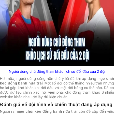
Người dùng chủ động tham khảo lịch sử đối đầu của 2 đội
Hơn nữa, người dùng cũng nên chú ý lối đá khi áp dụng
mẹo chơ
kèo đồng banh nửa trái
. Một số đội có thể thắng nhiều trận nhưn
họ lại gặp khó khăn khi đối đầu với một đội bóng cụ thể nào. Để có
được dữ liệu chính xác, hội viên phải chủ động tham khảo ở nhiều
website khác nhau để lấy dữ kiện chuẩn.
Đánh giá về đội hình và chiến thuật đang áp dụng
Ngoài ra,
mẹo chơi kèo đồng banh nửa trái
còn đề cập đến việ