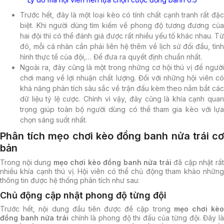
Trước hết, đây là một loại kèo có tính chất cạnh tranh rất đặc
biệt. Khi người dùng tìm kiếm về phong độ tương đương của
hai đội thì có thể đánh giá được rất nhiều yếu tố khác nhau. Từ
đó, mỗi cá nhân cần phải liên hệ thêm về lịch sử đối đầu, tình
hình thực tế của đội,… Để đưa ra quyết định chuẩn nhất.
Ngoài ra, đây cũng là một trong những cơ hội thú vị để người
chơi mang về lợi nhuận chất lượng. Đối với những hội viên có
khả năng phân tích sâu sắc về trận đấu kèm theo nắm bắt các
dữ liệu tỷ lệ cược. Chính vì vậy, đây cũng là khía cạnh quan
trọng giúp toàn bộ người dùng có thể tham gia kèo với lựa
chọn sáng suốt nhất.
Phân tích mẹo chơi kèo đồng banh nửa trái cơ
bản
Trong nội dung
mẹo chơi kèo đồng banh nửa trái
đã cập nhật rấ
nhiều khía cạnh thú vị. Hội viên có thể chủ động tham khảo những
thông tin được hệ thống phân tích như sau:
Chủ động cập nhật phong độ từng đội
Trước hết, nội dung đầu tiên được đề cập trong
mẹo chơi kè
đồng banh nửa trái
chính là phong độ thi đấu của từng đội. Đây l