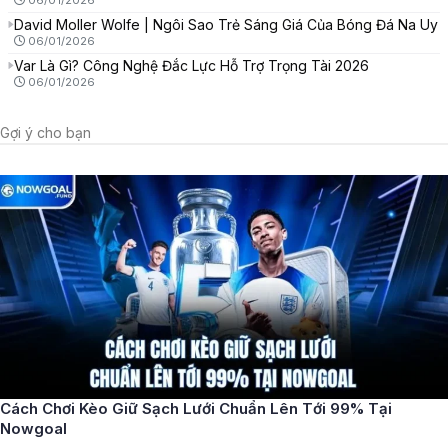
David Moller Wolfe | Ngôi Sao Trẻ Sáng Giá Của Bóng Đá Na Uy
06/01/2026
Var Là Gì? Công Nghệ Đắc Lực Hỗ Trợ Trọng Tài 2026
06/01/2026
Gợi ý cho bạn
Cách Chơi Kèo Giữ Sạch Lưới Chuẩn Lên Tới 99% Tại
Nowgoal