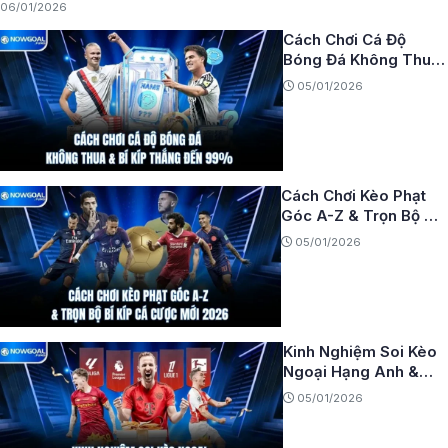
06/01/2026
Cách Chơi Cá Độ
Bóng Đá Không Thua
& Bí Kíp Thắng Đến
05/01/2026
99%
Cách Chơi Kèo Phạt
Góc A-Z & Trọn Bộ Bí
Kíp Cá Cược Mới 2026
05/01/2026
Kinh Nghiệm Soi Kèo
Ngoại Hạng Anh &
Gợi Ý Cược Tiềm
05/01/2026
Năng