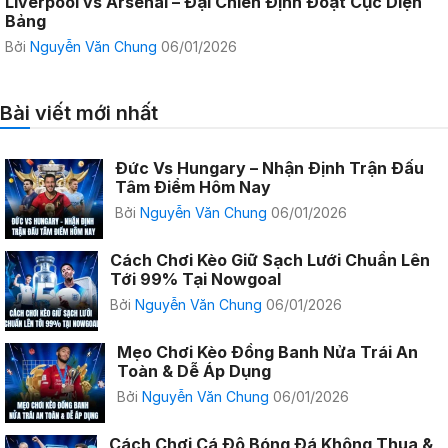
Liverpool vs Arsenal – Đại Chiến Định Đoạt Cục Diện
Bảng
Bởi
Nguyễn Văn Chung
06/01/2026
Bài viết mới nhất
Đức Vs Hungary – Nhận Định Trận Đấu
Tâm Điểm Hôm Nay
Bởi
Nguyễn Văn Chung
06/01/2026
Cách Chơi Kèo Giữ Sạch Lưới Chuẩn Lên
Tới 99% Tại Nowgoal
Bởi
Nguyễn Văn Chung
06/01/2026
Mẹo Chơi Kèo Đồng Banh Nửa Trái An
Toàn & Dễ Áp Dụng
Bởi
Nguyễn Văn Chung
06/01/2026
Cách Chơi Cá Độ Bóng Đá Không Thua &