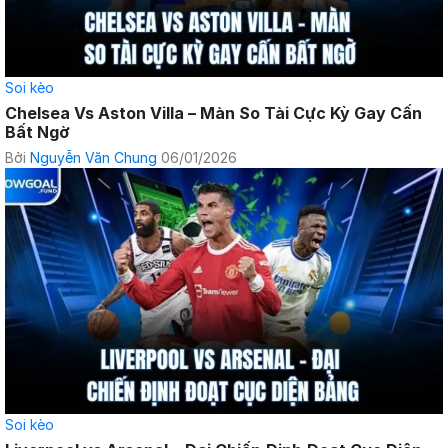
Soi kèo
Chelsea Vs Aston Villa – Màn So Tài Cực Kỳ Gay Cấn
Bất Ngờ
Bởi
Nguyễn Văn Chung
06/01/2026
Soi kèo