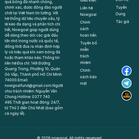
điều kiện
quả bóng đá nhanh chóng,
chính xác, được đông đảo người
Tuyển
Liên hệ
chơi tại Việt Nam tin tưởng. Với
Dụng
Nowgoal
hệ thống dữ liệu chuyên sâu, tỷ
Tác giả
Chính
lệ kèo đa dạng và phân tích chi
sách
tiết, Nowgoal giúp người dùng
dễ dàng theo dõi các giải đấu
hoàn tiền
lớn nhỏ trong nước và quốc tế,
Tuyên bố
đồng thời đưa ra nhận định hợp
miễn
lý và hiệu quả khi xem bóng đá
trách
hoặc tham khảo kèo.Thông tin
nhiệm
liên hệ:Địa chỉ: 148 Đường
Quang Trung, Phường 10, Quận
Chính
Gò Vấp, Thành phố Hồ Chí Minh
sách bảo
74000.Email:
mật
nowgoalfund@gmail.com.Ng
ười
chịu trách nhiệm: Nguyễn Văn
Chung.Hotline: 0377 740
495.Thời gian hoạt động: 24/7,
từ Thứ 2 đến Chủ Nhật (bao gồm
cả ngày lễ).
© 2026 nowgoal. All rights reserved.