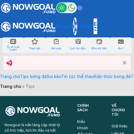
Bóng đá
Tin tức
Tỷ số trực
Theo dõi
Kết quả
Lịch thi đấu
Kho dữ liệu
6in1
tuyến
Trang chủ
Tips bóng đá
Soi kèo
Tin tức thể thao
Kiến thức bóng đá
T
Trang chủ
»
Tips
CHÍNH
VỀ
SÁCH
CHÚNG
TÔI
Điều
Nowgoal là nền tảng cập nhật tỷ
Giới thiệu
khoản
số trực tiếp, lịch thi đấu và kết
Liên hệ