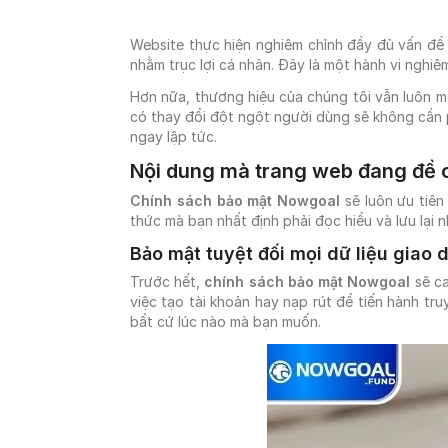
Website thực hiện nghiêm chỉnh đầy đủ vấn đề 
nhằm trục lợi cá nhân. Đây là một hành vi nghi
Hơn nữa, thương hiệu của chúng tôi vẫn luôn m
có thay đổi đột ngột người dùng sẽ không cần ph
ngay lập tức.
Nội dung mà trang web đang đề
Chính sách bảo mật Nowgoal
sẽ luôn ưu tiên
thức mà bạn nhất định phải đọc hiểu và lưu lại n
Bảo mật tuyệt đối mọi dữ liệu giao 
Trước hết,
chính sách bảo mật Nowgoal
sẽ ca
việc tạo tài khoản hay nạp rút để tiến hành tru
bất cứ lúc nào mà bạn muốn.