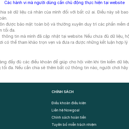
Các hành vi mà người dùng cần chủ động thực hiện tại website
ia sẻ dữ liệu cá nhân của mình đối với bất cứ ai. Điều này sẽ bao
oán.
 luôn được bảo mật toàn bộ và thường xuyên duy trì các phần mềm di
n tối đa.
thông tin mà mình đã cập nhật tại website. Nếu chưa đủ dữ liệu, h
ơi có thể tham khảo trọn vẹn và đưa ra được những kết luận hợp lý 
ràng đầy đủ các điều khoản để giúp cho hội viên khi tìm kiếm dữ li
 tối đa. Nếu cần chia sẻ thêm bất cứ thông tin nào, người chơi hã
CHÍNH SÁCH
Điều khoản điều kiện
Liên hệ Nowgoal
Chính sách hoàn tiền
Tuyên bố miễn trách nhiệm