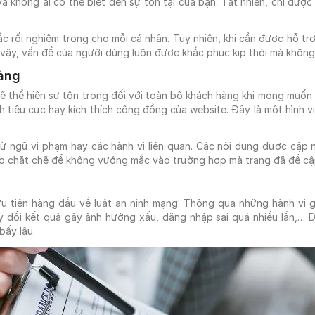
 không ai có thể biết đến sự tồn tại của bạn. Tất nhiên, chỉ được
c rối nghiêm trọng cho mỗi cá nhân. Tuy nhiên, khi cần được hỗ trợ 
vậy, vấn đề của người dùng luôn được khắc phục kịp thời mà không 
hàng
ẽ thể hiện sự tôn trọng đối với toàn bộ khách hàng khi mong muốn 
h tiêu cực hay kích thích cộng đồng của website. Đây là một hình 
 ngữ vi phạm hay các hành vi liên quan. Các nội dung được cập n
ảo chặt chẽ để không vướng mắc vào trường hợp mà trang đã đề cậ
u tiên hàng đầu về luật an ninh mạng. Thông qua những hành vi g
đổi kết quả gây ảnh hưởng xấu, đăng nhập sai quá nhiều lần,… Điề
bấy lâu.