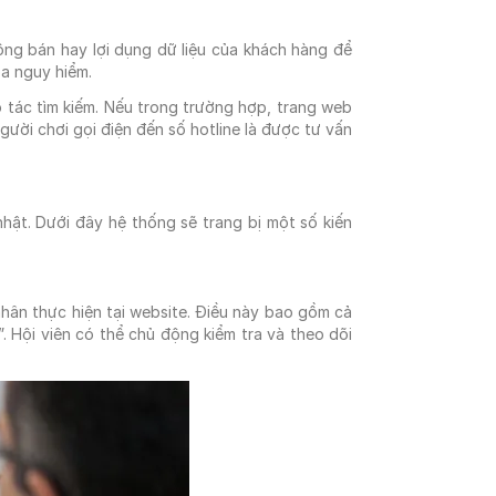
ông bán hay lợi dụng dữ liệu của khách hàng để
ọa nguy hiểm.
 tác tìm kiếm. Nếu trong trường hợp, trang web
gười chơi gọi điện đến số hotline là được tư vấn
hật. Dưới đây hệ thống sẽ trang bị một số kiến
hân thực hiện tại website. Điều này bao gồm cả
”. Hội viên có thể chủ động kiểm tra và theo dõi