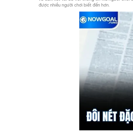
được nhiều người chơi biết đến hơn.