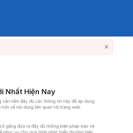
i Nhất Hiện Nay
g cần nắm đầy đủ các thông tin này để áp dụng
 hơn về nội dung liên quan tới trang web.
ã cố gắng đưa ra đầy đủ những biện pháp bảo vệ
ể phục vụ cho quá trình phát triển thương hiệu,