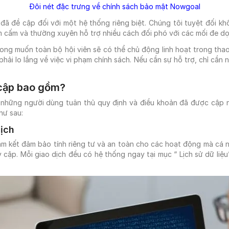
Đôi nét đặc trưng về chính sách bảo mật Nowgoal
đã đề cập đối với một hệ thống riêng biệt. Chúng tôi tuyệt đối kh
êm cấm và thường xuyên hỗ trợ nhiều cách đối phó với các mối đe d
ong muốn toàn bộ hội viên sẽ có thể chủ động linh hoạt trong thao
ải lo lắng về việc vi phạm chính sách. Nếu cần sự hỗ trợ, chỉ cần n
 cập bao gồm?
 những người dùng tuân thủ quy định và điều khoản đã được cập n
hư sau:
dịch
m kết đảm bảo tính riêng tư và an toàn cho các hoạt động mà cá n
y cập. Mỗi giao dịch đều có hệ thống ngay tại mục “ Lịch sử dữ liệu